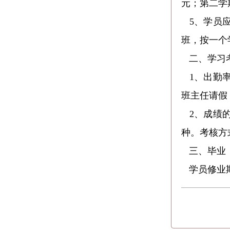
元；第二学
5、学员
班，按一个
二、学习
1、出勤
班主任请假
2、成绩
种。考核方
三、毕业
学员修业