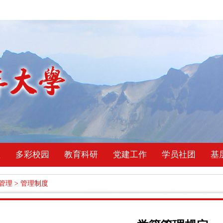
理
多彩校园
教育科研
党建工作
学员社团
基
管理
>
管理制度