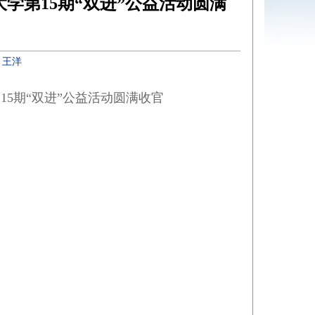
学第15期“双进”公益活动圆满
：
王洋
5期“双进”公益活动圆满收官