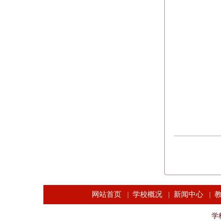
网站首页
学校概况
新闻中心
|
|
|
学校