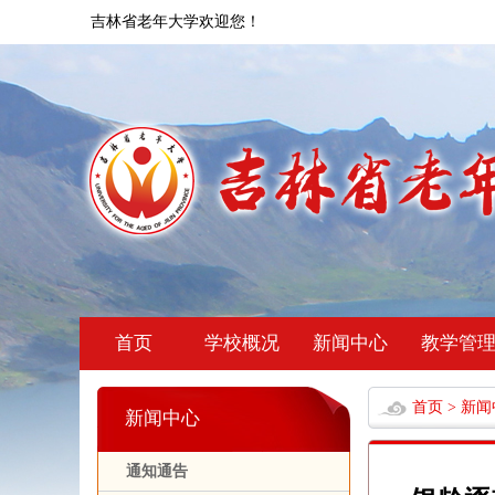
吉林省老年大学欢迎您！
首页
学校概况
新闻中心
教学管
首页
>
新闻
新闻中心
通知通告