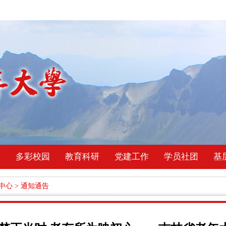
理
多彩校园
教育科研
党建工作
学员社团
基
中心
>
通知通告