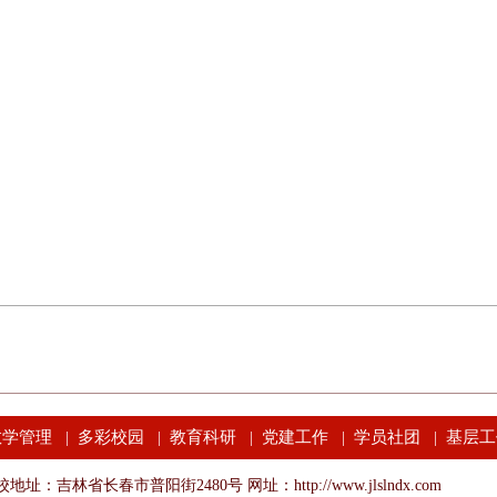
教学管理
多彩校园
教育科研
党建工作
学员社团
基层工
|
|
|
|
|
地址：吉林省长春市普阳街2480号 网址：http://www.jlslndx.com