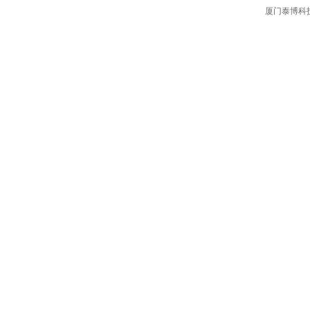
厦门泰博科