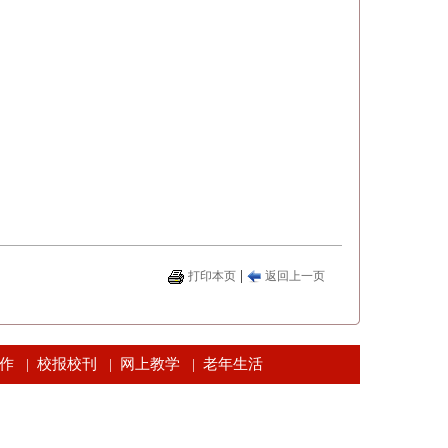
|
打印本页
返回上一页
作
校报校刊
网上教学
老年生活
|
|
|