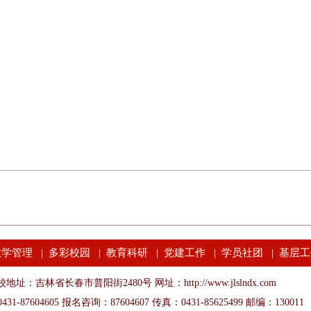
教学管理
多彩校园
教育科研
党建工作
学员社团
基层工
|
|
|
|
|
地址：吉林省长春市普阳街2480号 网址：http://www.jlslndx.com
31-87604605 报名咨询：87604607 传真：0431-85625499 邮编：130011