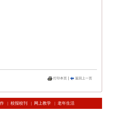
|
打印本页
返回上一页
作
校报校刊
网上教学
老年生活
|
|
|