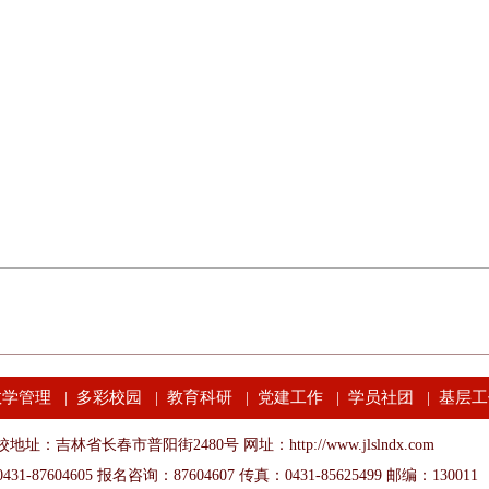
教学管理
多彩校园
教育科研
党建工作
学员社团
基层工
|
|
|
|
|
地址：吉林省长春市普阳街2480号 网址：http://www.jlslndx.com
31-87604605 报名咨询：87604607 传真：0431-85625499 邮编：130011