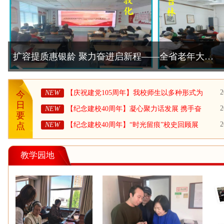
【庆祝建党105周年】我校师生以多种形式为党的
生日
2
NEW
【庆祝建党105周年】我校师生以多种形式为
今
党的生日献礼
日
2
NEW
【纪念建校40周年】凝心聚力话发展 携手奋
要
进启新程——省老年大学召开建校40周年教
2
NEW
【纪念建校40周年】“时光留痕”校史回顾展
点
师、学员座谈会
（二）
教学园地