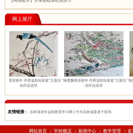
【网络教学】古筝基础课程第四节
网上展厅
飘香迎新年 丹青溢彩绘新篇”主题活
“翰墨飘香迎新年 丹青溢彩绘新篇”主题活
“翰墨飘
动作品选登
动作品选登
友情链接
：
|
吉林省老年远程教育学习网
中共吉林省委老干部局
网站首页
学校概况
新闻中心
教学管理
多
|
|
|
|