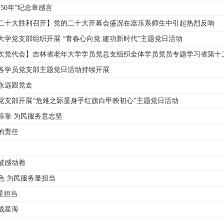
50年”纪念章感言
二十大胜利召开】党的二十大开幕会盛况在器乐系师生中引起热烈反响
大学党支部组织开展 “青春心向党 建功新时代”主题党日活动
次党代会】吉林省老年大学学员党总支组织全体学员党员专题学习省第十
各学员党支部主题党日活动持续开展
永远跟党走
党支部开展“危难之际显身手红旗白甲映初心”主题党日活动
等靠 为民服务意志坚
的责任
被感动着
色 为民服务显担当
显担当
成星海