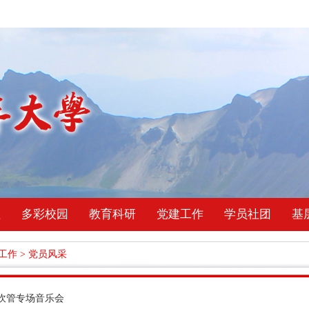
理
多彩校园
教育科研
党建工作
学员社团
基
工作
>
党员风采
吹管专场音乐会