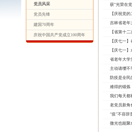
党员风采
获“光荣在党
【庆祝党的
党员先锋
吉林省老年
建国70周年
【省第十二
庆祝中国共产党成立100周年
【庆七一】
【庆七一】
省老年大学
主动请缨不
防疫是全民
难得的锻炼
我们每天都
老党员新角
“疫”不容辞
微光也能聚